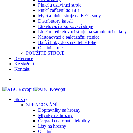
Plnící a uzavírací stroje
Plnící zařízení do BIB
Mycí a plnící stroje na KEG sudy
Distributory kapslí
Etiketovací a kolkovací stroje
Lineární etiketovací stroje na samolepící etikety
Kartonovací a paletizační stanice
Balící linky do smrštitelné fólie
Ostatní stroje
POUŽITÉ STROJE
Reference
Ke stažení
Kontakt
Služby
ZPRACOVÁNÍ
Dopravníky na hrozny
Mlýnky na hrozny
Čerpadla na rmut a tekutiny
Lisy na hrozny
Ostatní