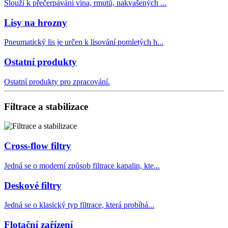
Slouží k přečerpávání vína, rmutů, nakvašených ...
Lisy na hrozny
Pneumatický lis je určen k lisování pomletých h...
Ostatní produkty
Ostatní produkty pro zpracování.
Filtrace a stabilizace
Cross-flow filtry
Jedná se o moderní způsob filtrace kapalin, kte...
Deskové filtry
Jedná se o klasický typ filtrace, která probíhá...
Flotační zařízení