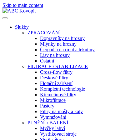
Skip to main content
Služby
ZPRACOVÁNÍ
Dopravníky na hrozny
Mlýnky na hrozny
Čerpadla na rmut a tekutiny
Lisy na hrozny
Ostatní
FILTRACE / STABILIZACE
Cross-flow filtry
Deskové filtry
Flotační zařízení
Kompletní technologie
Křemelinové filtry
Mikrofiltrace
Pastery
Filtry na mošty a kaly
Vymražování
PLNĚNÍ / BALENÍ
Myčky lahví
Vystřikovací stroje
Sterilizátory