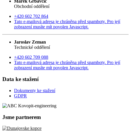
Marek Grbavčic
Obchodní oddělení
+420 602 702 864
Tato e-mailová adresa je chráněna před spamboty. Pro její
zobrazení musíte mít povolen Javascript.
Jaroslav Zeman
Technické oddělení
+420 602 709 088
Tato e-mailová adresa je chráněna před spamboty. Pro její
zobrazení musíte mít povolen Javascript.
Data ke stažení
Dokumenty ke stažení
GDPR
Jsme partnerem