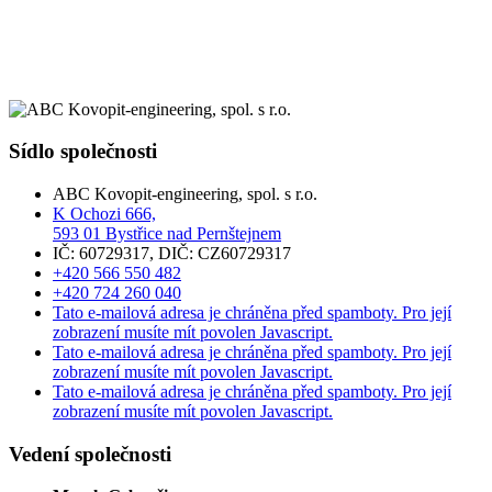
Sídlo společnosti
ABC Kovopit-engineering, spol. s r.o.
K Ochozi 666,
593 01 Bystřice nad Pernštejnem
IČ: 60729317, DIČ: CZ60729317
+420 566 550 482
+420 724 260 040
Tato e-mailová adresa je chráněna před spamboty. Pro její
zobrazení musíte mít povolen Javascript.
Tato e-mailová adresa je chráněna před spamboty. Pro její
zobrazení musíte mít povolen Javascript.
Tato e-mailová adresa je chráněna před spamboty. Pro její
zobrazení musíte mít povolen Javascript.
Vedení společnosti