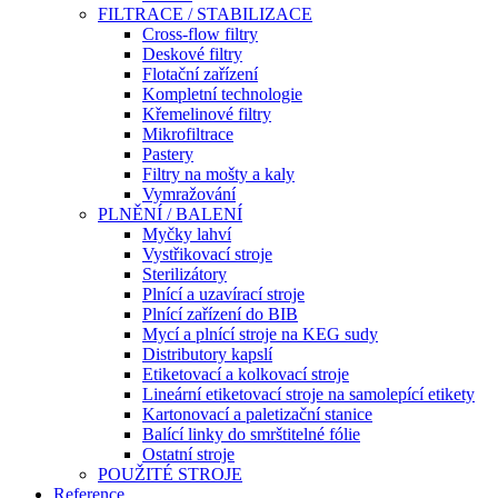
FILTRACE / STABILIZACE
Cross-flow filtry
Deskové filtry
Flotační zařízení
Kompletní technologie
Křemelinové filtry
Mikrofiltrace
Pastery
Filtry na mošty a kaly
Vymražování
PLNĚNÍ / BALENÍ
Myčky lahví
Vystřikovací stroje
Sterilizátory
Plnící a uzavírací stroje
Plnící zařízení do BIB
Mycí a plnící stroje na KEG sudy
Distributory kapslí
Etiketovací a kolkovací stroje
Lineární etiketovací stroje na samolepící etikety
Kartonovací a paletizační stanice
Balící linky do smrštitelné fólie
Ostatní stroje
POUŽITÉ STROJE
Reference