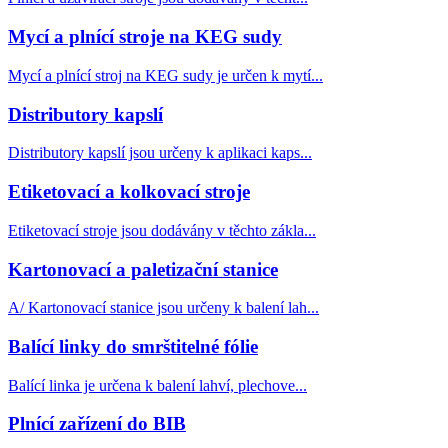
Mycí a plnící stroje na KEG sudy
Mycí a plnící stroj na KEG sudy je určen k mytí...
Distributory kapslí
Distributory kapslí jsou určeny k aplikaci kaps...
Etiketovací a kolkovací stroje
Etiketovací stroje jsou dodávány v těchto zákla...
Kartonovací a paletizační stanice
A/ Kartonovací stanice jsou určeny k balení lah...
Balící linky do smrštitelné fólie
Balící linka je určena k balení lahví, plechove...
Plnící zařízení do BIB