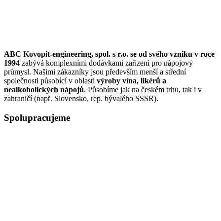
ABC Kovopit-engineering, spol. s r.o. se od svého vzniku v roce
1994
zabývá komplexními dodávkami zařízení pro nápojový
průmysl. Našimi zákazníky jsou především menší a střední
společnosti působící v oblasti
výroby vína, likérů a
nealkoholických nápojů
. Působíme jak na českém trhu, tak i v
zahraničí (např. Slovensko, rep. bývalého SSSR).
Spolupracujeme