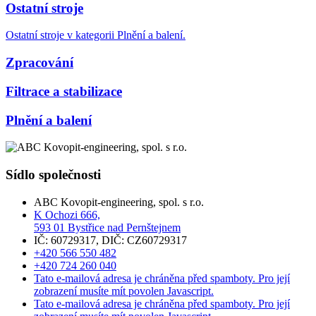
Ostatní stroje
Ostatní stroje v kategorii Plnění a balení.
Zpracování
Filtrace a stabilizace
Plnění a balení
Sídlo společnosti
ABC Kovopit-engineering, spol. s r.o.
K Ochozi 666,
593 01 Bystřice nad Pernštejnem
IČ: 60729317, DIČ: CZ60729317
+420 566 550 482
+420 724 260 040
Tato e-mailová adresa je chráněna před spamboty. Pro její
zobrazení musíte mít povolen Javascript.
Tato e-mailová adresa je chráněna před spamboty. Pro její