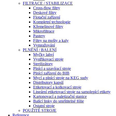
FILTRACE / STABILIZACE
Cross-flow filtry
Deskové filtry
Flotační zařízení
Kompletní technologie
Křemelinové filtry
Mikrofiltrace
Pastery
Filtry na mošty a kaly
Vymražování
PLNĚNÍ / BALENÍ
Myčky lahví
Vystřikovací stroje
Sterilizátory
Plnící a uzavírací stroje
Plnící zařízení do BIB
Mycí a plnící stroje na KEG sudy
Distributory kapslí
Etiketovací a kolkovací stroje
Lineární etiketovací stroje na samolepící etikety
Kartonovací a paletizační stanice
Balící linky do smrštitelné fólie
Ostatní stroje
POUŽITÉ STROJE
Reference