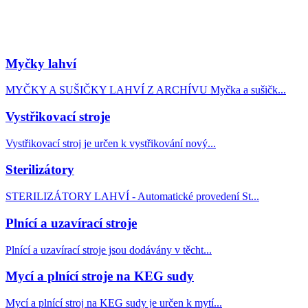
Myčky lahví
MYČKY A SUŠIČKY LAHVÍ Z ARCHÍVU Myčka a sušičk...
Vystřikovací stroje
Vystřikovací stroj je určen k vystřikování nový...
Sterilizátory
STERILIZÁTORY LAHVÍ - Automatické provedení St...
Plnící a uzavírací stroje
Plnící a uzavírací stroje jsou dodávány v těcht...
Mycí a plnící stroje na KEG sudy
Mycí a plnící stroj na KEG sudy je určen k mytí...