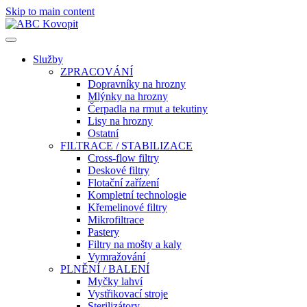
Skip to main content
Služby
ZPRACOVÁNÍ
Dopravníky na hrozny
Mlýnky na hrozny
Čerpadla na rmut a tekutiny
Lisy na hrozny
Ostatní
FILTRACE / STABILIZACE
Cross-flow filtry
Deskové filtry
Flotační zařízení
Kompletní technologie
Křemelinové filtry
Mikrofiltrace
Pastery
Filtry na mošty a kaly
Vymražování
PLNĚNÍ / BALENÍ
Myčky lahví
Vystřikovací stroje
Sterilizátory