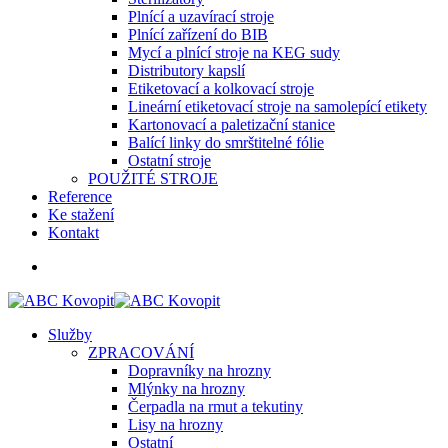
Plnící a uzavírací stroje
Plnící zařízení do BIB
Mycí a plnící stroje na KEG sudy
Distributory kapslí
Etiketovací a kolkovací stroje
Lineární etiketovací stroje na samolepící etikety
Kartonovací a paletizační stanice
Balící linky do smrštitelné fólie
Ostatní stroje
POUŽITÉ STROJE
Reference
Ke stažení
Kontakt
Služby
ZPRACOVÁNÍ
Dopravníky na hrozny
Mlýnky na hrozny
Čerpadla na rmut a tekutiny
Lisy na hrozny
Ostatní